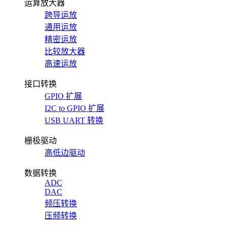
运算放大器
跨导运放
通用运放
精密运放
比较放大器
高速运放
接口转换
GPIO 扩展
I2C to GPIO 扩展
USB UART 转换
栅极驱动
高低边驱动
数据转换
ADC
DAC
频压转换
压频转换