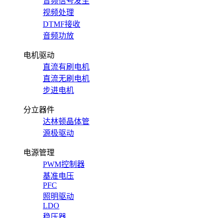
音频信号发生
视频处理
DTMF接收
音频功放
电机驱动
直流有刷电机
直流无刷电机
步进电机
分立器件
达林顿晶体管
源极驱动
电源管理
PWM控制器
基准电压
PFC
照明驱动
LDO
稳压器